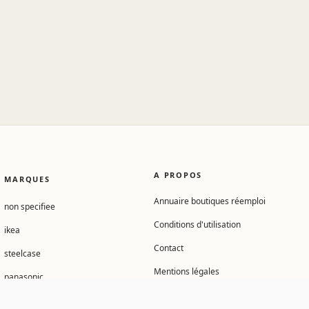
A PROPOS
MARQUES
Annuaire boutiques réemploi
non specifiee
Conditions d'utilisation
ikea
Contact
steelcase
Mentions légales
panasonic
Gérer mes cookies
arteck