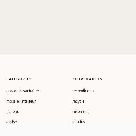
CATÉGORIES
PROVENANCES
appareils sanitaires
reconditionne
mobilier interieur
recycle
plateau
Gisement
assise
Surplus
metallerie et quincaillerie
surcycle