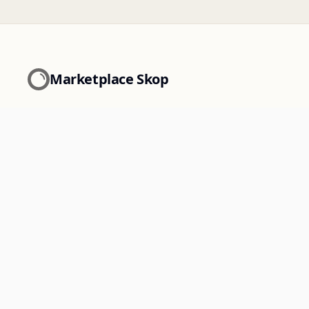
Marketplace Skop
La marketplace des matériaux de réemploi et des
produits de seconde vie pour les professionnels.
Paiement sécurisé par