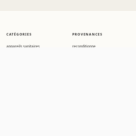
CATÉGORIES
PROVENANCES
appareils sanitaires
reconditionne
mobilier interieur
recycle
appareils d'eclairage
Gisement
metallerie et quincaillerie
Surplus
plateau
puteaux
assise
surcycle
menuiseries interieures
revetement des sols
decoration