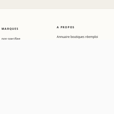
A PROPOS
MARQUES
Annuaire boutiques réemploi
non specifiee
Conditions d'utilisation
legrand
Contact
schneider
Mentions légales
ikea
Gérer mes cookies
steelcase
panasonic
philips
arteck
hager