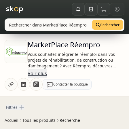
Rechercher
MarketPlace Réempro
Vous souhaitez intégrer le réemploi dans vos
projets de réhabilitation, de construction ou
d’aménagement ? Avec Réempro, découvrez
une boutique dédiée au réemploi de
Voir plus
matériaux et de mobilier de qualité. Choisir le
réemploi, c’est réduire votre impact
Contacter la boutique
environnemental tout en réalisant des
économies significatives. Si vous ne trouvez
pas immédiatement le produit recherché,
notre équipe est à votre disposition pour vous
Filtres
Filtres
accompagner et vous proposer des solutions
sur mesure.
Accueil
Tous les produits
Recherche
Chez Réempro, nous nous engageons à