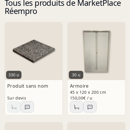
Tous les produits de MarketPlace
donner une seconde vie aux matériaux et
équipements, afin de contribuer ensemble à
Réempro
un avenir plus durable et responsable.
330 u
30 u
Produit sans nom
Armoire
45 x 120 x 200 cm
Sur devis
150,00€ / u