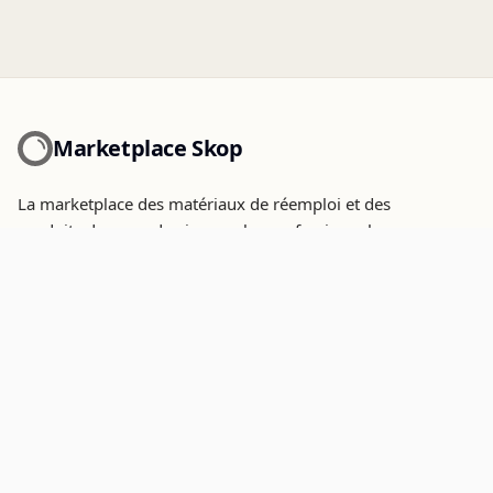
Marketplace Skop
La marketplace des matériaux de réemploi et des
produits de seconde vie pour les professionnels.
Paiement sécurisé par
CATÉGORIES
PROVENANCES
appareils sanitaires
reconditionne
mobilier interieur
recycle
plateau
Gisement