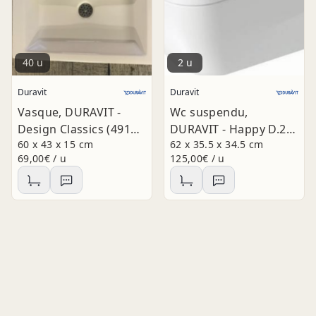
40 u
2 u
Duravit
Duravit
Vasque, DURAVIT -
Wc suspendu,
Design Classics (491
DURAVIT - Happy D.2
60 x 43 x 15 cm
62 x 35.5 x 34.5 cm
60)
PMR (62 cm)
69,00€ / u
125,00€ / u