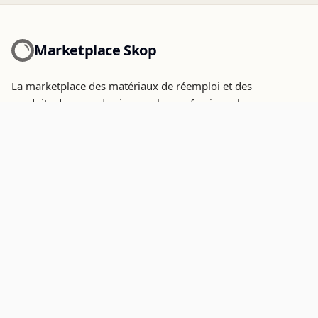
Marketplace Skop
La marketplace des matériaux de réemploi et des
produits de seconde vie pour les professionnels.
Paiement sécurisé par
CATÉGORIES
PROVENANCES
appareils sanitaires
reconditionne
mobilier interieur
recycle
plateau
Gisement
assise
Surplus
metallerie et quincaillerie
surcycle