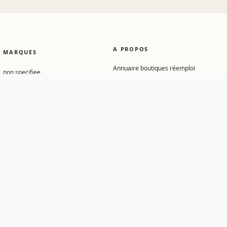
A PROPOS
MARQUES
Annuaire boutiques réemploi
non specifiee
Conditions d'utilisation
ikea
Contact
steelcase
Mentions légales
panasonic
Gérer mes cookies
arteck
legrand
allia
fragment
majencia