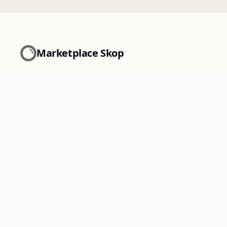
Marketplace Skop
La marketplace des matériaux de réemploi et des
produits de seconde vie pour les professionnels.
Paiement sécurisé par