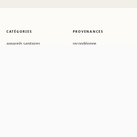
CATÉGORIES
PROVENANCES
appareils sanitaires
reconditionne
mobilier interieur
recycle
plateau
Gisement
assise
Surplus
metallerie et quincaillerie
surcycle
revetement des sols
decoration
outils et equipements
menuiseries interieures