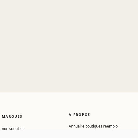
A PROPOS
MARQUES
Annuaire boutiques réemploi
non specifiee
Conditions d'utilisation