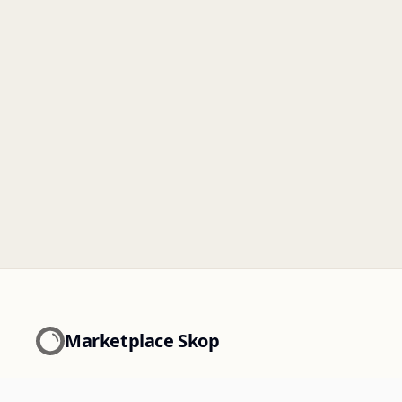
Marketplace Skop
La marketplace des matériaux de réemploi et des