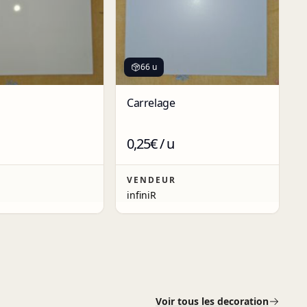
66 u
Carrelage
0,25€ / u
R
VENDEUR
infiniR
Voir tous les decoration