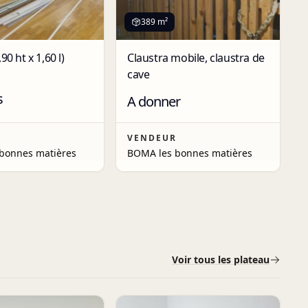
389 m²
90 ht x 1,60 l)
Claustra mobile, claustra de
cave
s
A donner
R
VENDEUR
bonnes matières
BOMA les bonnes matières
Voir tous les plateau