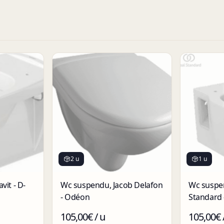
2 u
1 u
it - D-
Wc suspendu, Jacob Delafon
Wc suspen
- Odéon
Standard 
105,00€ / u
105,00€ 