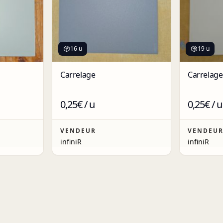
16 u
19 u
Carrelage
Carrelage
0,25€ / u
0,25€ / u
VENDEUR
VENDEU
infiniR
infiniR