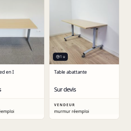
1 u
ed en I
Table abattante
s
Sur devis
R
VENDEUR
éemploi
murmur réemploi