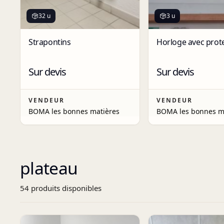
32 u
3 u
Strapontins
Horloge avec prot
Sur devis
Sur devis
VENDEUR
VENDEUR
BOMA les bonnes matières
BOMA les bonnes m
plateau
54
produit
s
disponibles