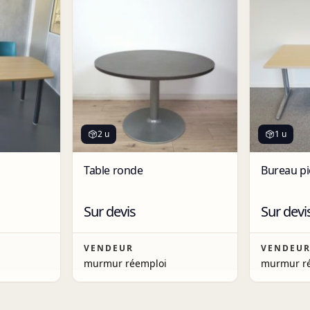
2 u
1 u
Table ronde
Bureau pi
Sur devis
Sur devi
VENDEUR
VENDEU
murmur réemploi
murmur r