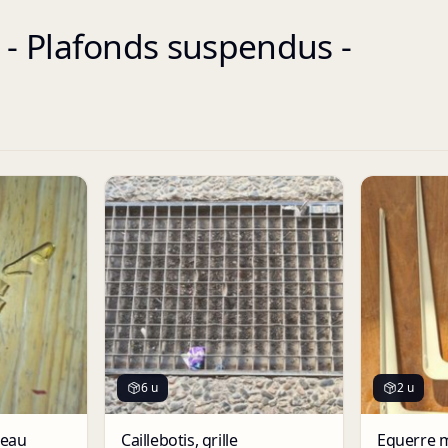
- Plafonds suspendus -
6 u
2 u
leau
Caillebotis, grille
Equerre 