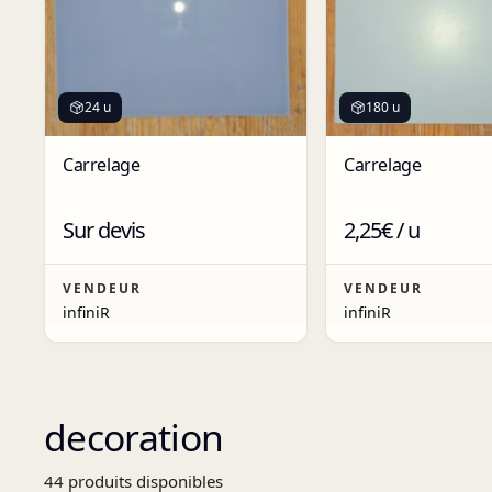
24 u
180 u
Carrelage
Carrelage
Sur devis
2,25€ / u
VENDEUR
VENDEUR
infiniR
infiniR
decoration
44
produit
s
disponibles