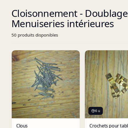
Cloisonnement - Doublage 
Menuiseries intérieures
50
produit
s
disponibles
6 u
Clous
Crochets pour tab