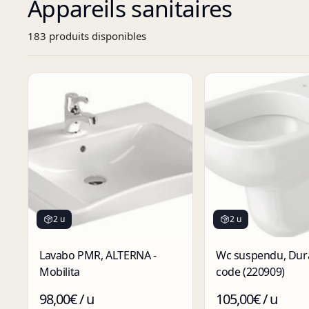
Appareils sanitaires
183
produit
s
disponibles
2 u
2 u
Lavabo PMR, ALTERNA -
Wc suspendu, Durav
Mobilita
code (220909)
98,00€ / u
105,00€ / u