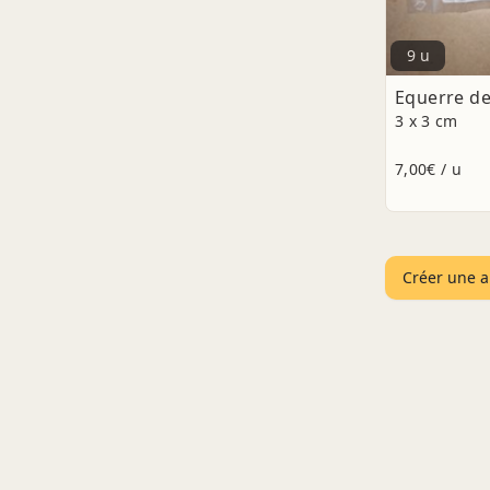
9 u
Equerre de
3 x 3 cm
7,00€ / u
Créer une a