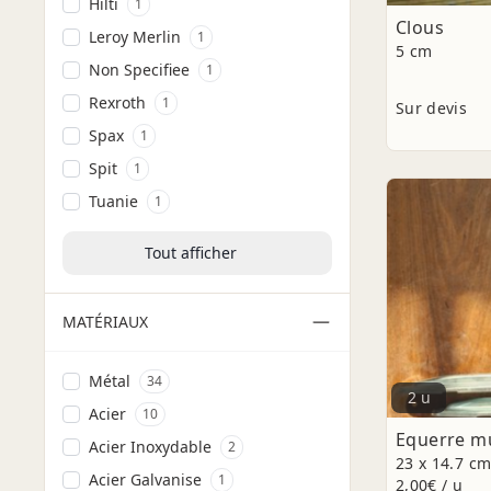
Hilti
1
Clous
Leroy Merlin
1
5 cm
Non Specifiee
1
Rexroth
1
Sur devis
Spax
1
Spit
1
Tuanie
1
Tout afficher
MATÉRIAUX
Métal
34
2 u
Acier
10
Equerre m
Acier Inoxydable
2
23 x 14.7 c
Acier Galvanise
1
2,00€ / u