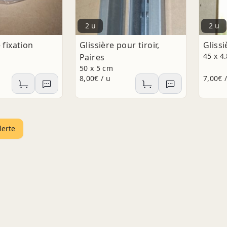
2 u
2 u
 fixation
Glissière pour tiroir,
Glissi
45 x 4
Paires
50 x 5 cm
8,00€ / u
7,00€ 
lerte