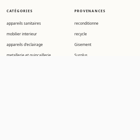
CATÉGORIES
PROVENANCES
appareils sanitaires
reconditionne
mobilier interieur
recycle
appareils d'eclairage
Gisement
metallerie et quincaillerie
Surplus
plateau
puteaux
assise
surcycle
menuiseries interieures
revetement des sols
decoration
outils et equipements