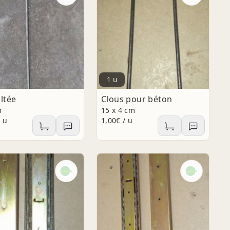
1 u
iltée
Clous pour béton
m
15 x 4 cm
/ u
1,00€ / u