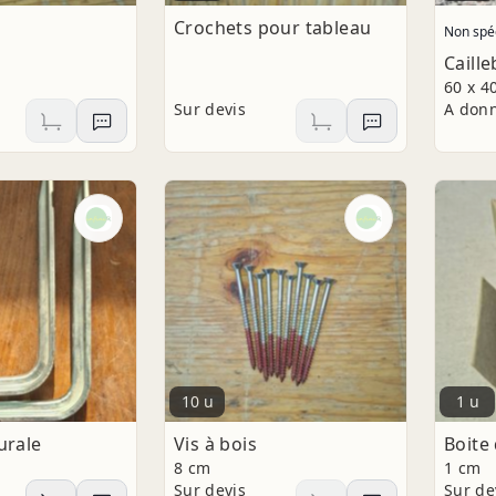
Crochets pour tableau
Non spéc
Caille
60 x 4
Sur devis
A don
10 u
1 u
urale
Vis à bois
Boite 
m
8 cm
1 cm
Sur devis
Sur de