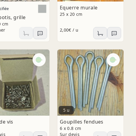
Equerre murale
ifiée
25 x 20 cm
botis, grille
0 cm
ner
2,00€ / u
5 u
de vis
Goupilles fendues
6 x 0.8 cm
vis
Sur devis