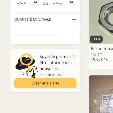
au
QUANTITÉ MINIMALE
30 u
Ecrou hex
1.8 cm
Soyez le premier à
10,00€ / u
être informé des
nouvelles
ressources
Créer une alerte