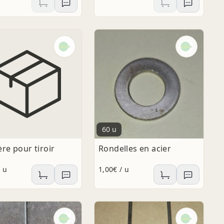
60 u
ère pour tiroir
Rondelles en acier
/ u
1,00€ / u