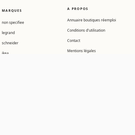
A PROPOS
MARQUES
Annuaire boutiques réemploi
non specifiee
Conditions d'utilisation
legrand
Contact
schneider
Mentions légales
ikea
Gérer mes cookies
steelcase
panasonic
philips
arteck
hager
allia