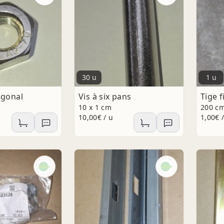
30 u
1 u
agonal
Vis à six pans
Tige f
10 x 1 cm
200 c
10,00€ / u
1,00€ 