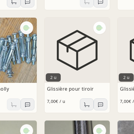
2 u
2 u
olly
Glissière pour tiroir
Glissi
7,00€ / u
7,00€ 