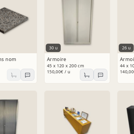
30 u
26 u
ans nom
Armoire
Armoi
45 x 120 x 200 cm
44 x 1
150,00€ / u
140,00