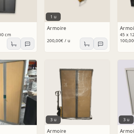
1 u
Armoire
Armoi
200 cm
45 x 1
200,00€ / u
100,00
3 u
3 u
Armoire
Armoi