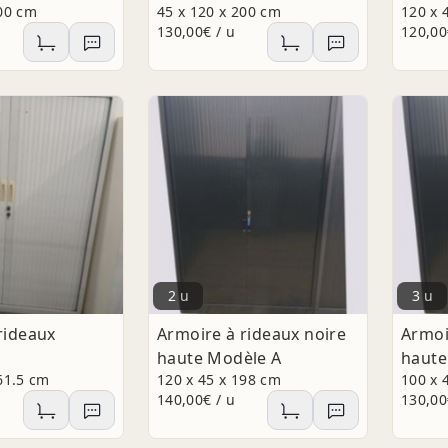
200 cm
45 x 120 x 200 cm
120 x 
130,00€ / u
120,00
2 u
3 u
rideaux
Armoire à rideaux noire
Armoi
haute Modèle A
haute
61.5 cm
120 x 45 x 198 cm
100 x 
140,00€ / u
130,00