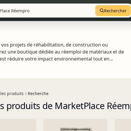
Rechercher
vos projets de réhabilitation, de construction ou
z une boutique dédiée au réemploi de matériaux et de
 c’est réduire votre impact environnemental tout en
Si vous ne trouvez pas immédiatement le produit
position pour vous accompagner et vous proposer des
onner une seconde vie aux matériaux et équipements,
plus durable et responsable.
les produits
Recherche
es produits de MarketPlace Réem