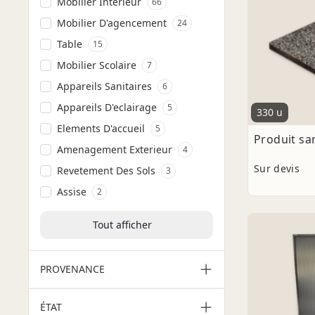
Mobilier Interieur
66
Mobilier D'agencement
24
Table
15
Mobilier Scolaire
7
Appareils Sanitaires
6
Appareils D'eclairage
5
330 u
Elements D'accueil
5
Produit s
Amenagement Exterieur
4
Sur devis
Revetement Des Sols
3
Assise
2
Tout afficher
PROVENANCE
ÉTAT