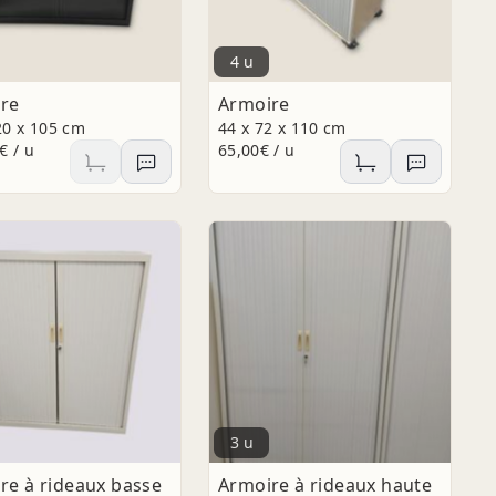
4 u
re
Armoire
20 x 105 cm
44 x 72 x 110 cm
€ / u
65,00€ / u
3 u
re à rideaux basse
Armoire à rideaux haute