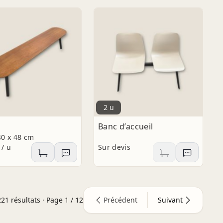
2 u
Banc d’accueil
40 x 48 cm
 / u
Sur devis
221
résultats · Page
1
/
12
Précédent
Suivant