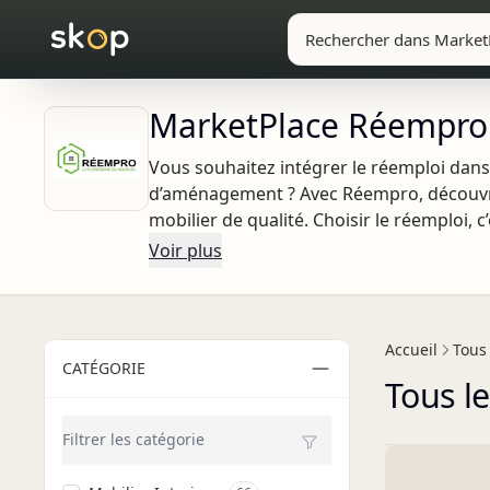
MarketPlace Réempro
Vous souhaitez intégrer le réemploi dans 
d’aménagement ? Avec Réempro, découvre
mobilier de qualité. Choisir le réemploi,
réalisant des économies significatives. 
Voir plus
recherché, notre équipe est à votre dis
solutions sur mesure.
Chez Réempro, nous nous engageons à d
Filtres
afin de contribuer ensemble à un avenir 
Accueil
Tous 
CATÉGORIE
Tous l