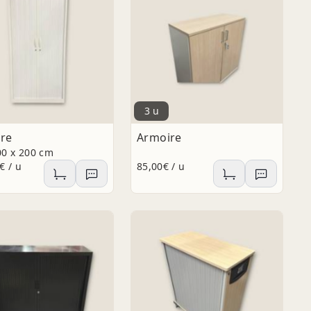
3 u
re
Armoire
00 x 200 cm
€ / u
85,00€ / u