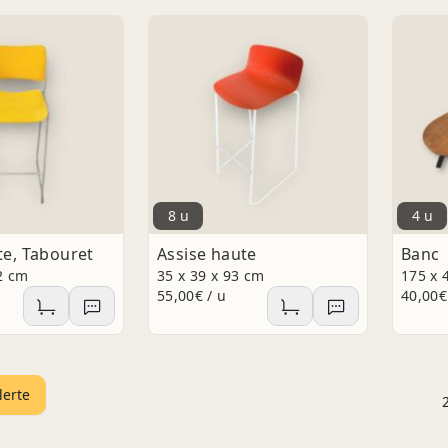
8 u
4 u
te, Tabouret
Assise haute
Banc
2 cm
35 x 39 x 93 cm
175 x 
55,00€ / u
40,00€
lerte