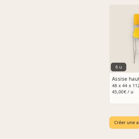
6 u
Assise hau
48 x 44 x 11
45,00€ / u
Créer une a