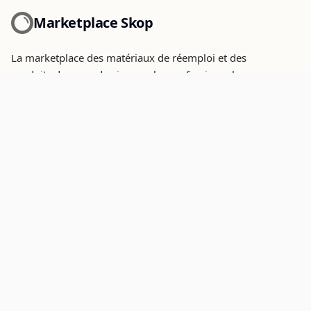
Marketplace Skop
La marketplace des matériaux de réemploi et des
produits de seconde vie pour les professionnels.
Paiement sécurisé par
CATÉGORIES
PROVENANCES
appareils sanitaires
reconditionne
mobilier interieur
recycle
plateau
Gisement
assise
Surplus
metallerie et quincaillerie
surcycle
revetement des sols