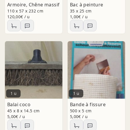
Armoire, Chêne massif
Bac à peinture
110 x 57 x 232 cm
35 x 25 cm
120,00€ / u
1,00€ / u
1 u
1 u
Balai coco
Bande à fissure
45 x 8 x 14.5 cm
500 x 5 cm
5,00€ / u
5,00€ / u